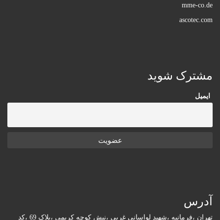
mme-co.de
ascotec.com
مشترک شوید
ایمیل
آدرس
تهران ،فرمانیه ،شهید لواسانی غربی ،نبش کوچه کریمی ،پلاک 69 ،کد