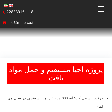
Ski
t
22838916 – 18
conten
Info@mme-co.ir
پروژه احیا مستقیم و حمل مواد
بافت
ظرفیت اسمی کارخانه 800 هزار تن آهن اسفنجی در سال می
باشد.